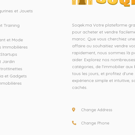
gurines et Jouets
Soqek.ma Votre plateforme gra
t Training
pour acheter et vendre facilem
maroc. Que vous cherchiez un
ent et Mode
affaire ou souhaitiez vendre vos
s Immobilières
rapidement, nous sommes là p
t Startups
aider. Explorez nos nombreuse
t Jardin
catégories, de l'immobilier aux
trottinettes
tous les jours, et profitez d'une
ia et Gadgets
expérience simple et intuitive, s
mmobilières
cachés.
Change Address
Change Phone