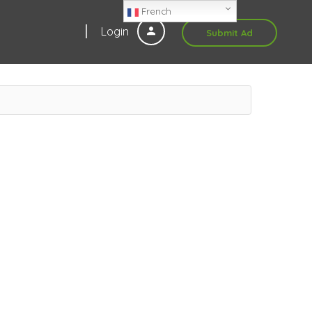
French
Login
Submit Ad