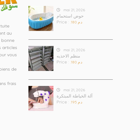
mai 21, 2026
حوض استحمام
Price :
.د.م 180
tuite
ent au
e bonne
 articles
mai 21, 2026
our vous
منظم الاحذيه
Price :
s
.د.م 180
 biens de
ans frais
mai 21, 2026
آلة الخياطة المبتكرة
Price :
.د.م 195