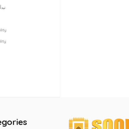
تبدأ
lity
lity
egories