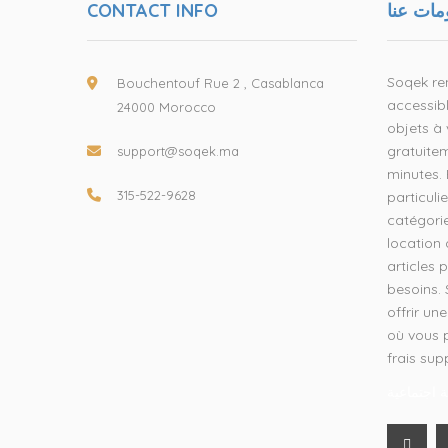
CONTACT INFO
مات عنا
Soqek ren
Bouchentouf Rue 2 , Casablanca
accessibl
24000 Morocco
objets à 
gratuite
support@soqek.ma
minutes.
315-522-9628
particul
catégorie
location 
articles 
besoins.
offrir un
où vous 
frais sup
 اجتماعية