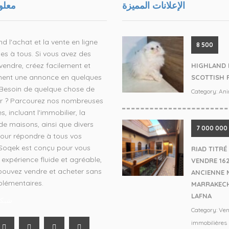
الإعلانات المميزة
معلو
d l'achat et la vente en ligne
8 500
es à tous. Si vous avez des
vendre, créez facilement et
HIGHLAND 
ment une annonce en quelques
SCOTTISH 
 Besoin de quelque chose de
Category:
An
ier ? Parcourez nos nombreuses
s, incluant l'immobilier, la
de maisons, ainsi que divers
7 000 000
pour répondre à tous vos
 Soqek est conçu pour vous
RIAD TITRÉ
e expérience fluide et agréable,
VENDRE 162
pouvez vendre et acheter sans
ANCIENNE 
plémentaires.
MARRAKEC
LAFNA
شبكة
Category:
Ven
immobilières