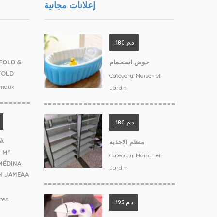
إعلانات مجانية
.د.م 180
FOLD &
حوض استحمام
FOLD
Category:
Maison et
imaux
Jardin
.د.م 180
 À
منظم الاحذيه
 M²
Category:
Maison et
MÉDINA
Jardin
H JAMEAA
tes
.د.م 195