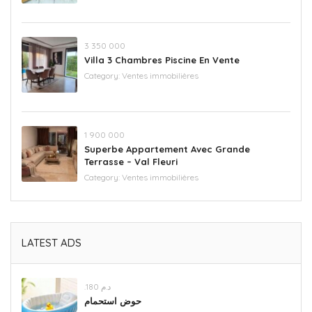
3 350 000
Villa 3 Chambres Piscine En Vente
Category:
Ventes immobilières
‪1 900 000
Superbe Appartement Avec Grande
Terrasse – Val Fleuri
Category:
Ventes immobilières
LATEST ADS
.د.م 180
حوض استحمام