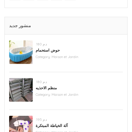
منشور جديد
.د.م 180
حوض استحمام
Category:
Maison et Jardin
.د.م 180
منظم الاحذيه
Category:
Maison et Jardin
.د.م 195
آلة الخياطة المبتكرة