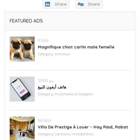
Share
Share
FEATURED ADS
5 000
Magnifique chiot carlin male femelle
Category:
Animaux
.د.م 2000
هاتف أيفون للبيع
Category:
Multimedia et Gadgets
‪50 000‬
Villa De Prestige À Louer – Hay Riad, Rabat
Category:
Locations Immobilières