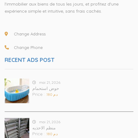
l'immobilier aux biens de tous les jours, et profitez d'une
expérience simple et intuitive, sans frais cachés.
Change Address
Change Phone
RECENT ADS POST
mai 21, 2026
حوض استحمام
Price :
.د.م 180
mai 21, 2026
منظم الاحذيه
Price :
.د.م 180