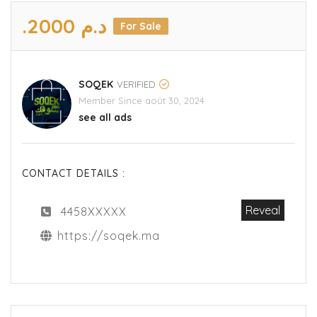
.د.م 2000
For Sale
SOQEK
VERIFIED
Member Since août 30, 2024
see all ads
CONTACT DETAILS :
Reveal
4458XXXXX
https://soqek.ma