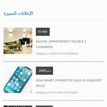
الإعلانات المميزة
‪10 400
RACINE: APPARTEMENT MEUBLÉ 2
CHAMBRES.
Category:
Locations Immobilières
.د.م 2000
NEW SMART PHONE FOR SALE IN CHEAPEST
PRICE
Category:
Multimedia et Gadgets