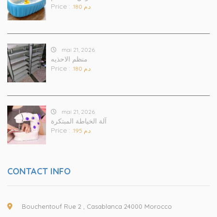
Price :
.د.م 180
mai 21, 2026
منظم الاحذيه
Price :
.د.م 180
mai 21, 2026
آلة الخياطة المبتكرة
Price :
.د.م 195
CONTACT INFO
Bouchentouf Rue 2 , Casablanca 24000 Morocco