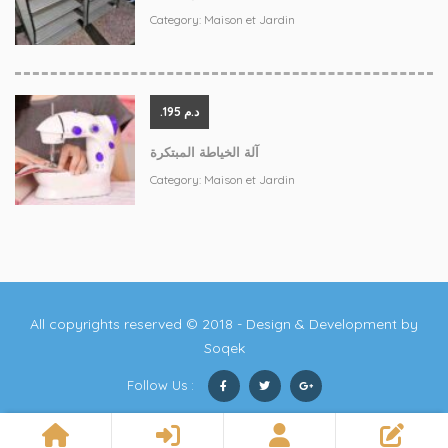
Category:
Maison et Jardin
.د.م 195
آلة الخياطة المبتكرة
Category:
Maison et Jardin
All copyrights reserved © 2018 - Design & Development by
Soqek
Follow Us :