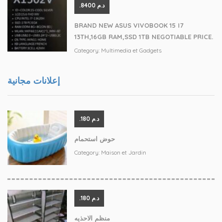
.د.م 8400
BRAND NEW ASUS VIVOBOOK 15 I7
13TH,16GB RAM,SSD 1TB NEGOTIABLE PRICE.
Category:
Multimedia et Gadgets
إعلانات مجانية
.د.م 180
حوض استحمام
Category:
Maison et Jardin
.د.م 180
منظم الاحذيه