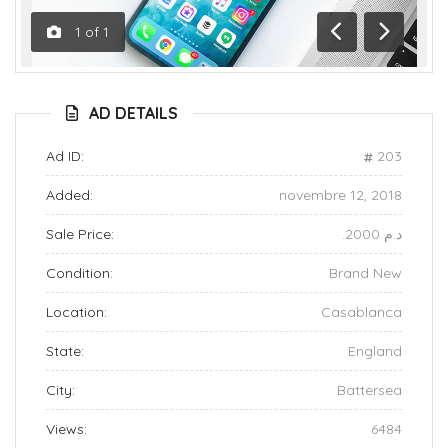
1
of
1
Previous
Next
AD DETAILS
Ad ID:
203
Added:
novembre 12, 2018
Sale Price:
.د.م 2000
Condition:
Brand New
Location:
Casablanca
State:
England
City:
Battersea
Views:
6484