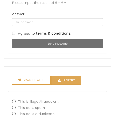
Please input the result of 5 + 9 =
Answer :
Agreed to
terms & conditions.
Send Message
WATCH LATER
REPORT
This is illegal/fraudulent
This ad is spam
This ad is a duplicate