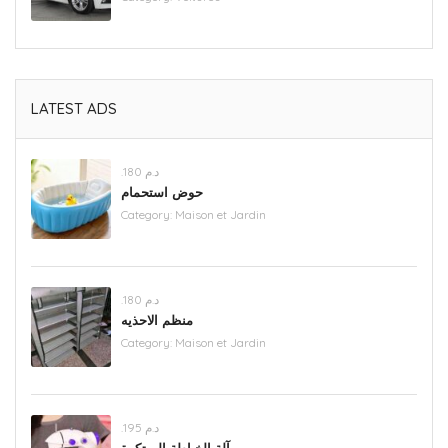
LATEST ADS
.د.م 180
حوض استحمام
Category:
Maison et Jardin
.د.م 180
منظم الاحذيه
Category:
Maison et Jardin
.د.م 195
آلة الخياطة المبتكرة