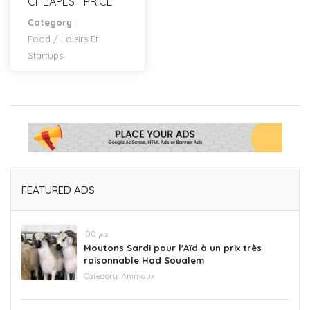
CHEAPEST PRICE
Category
:
Food
/
Loisirs Et
Startups
FEATURED ADS
.د.م 00
Moutons Sardi pour l'Aïd à un prix très
raisonnable Had Soualem
Category:
Animaux