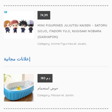
74,99
MINI FIGURINES JUJUTSU KAISEN – SATORU
GOJO, ITADORI YUJI, KUGISAKI NOBARA
(GASHAPON)
Category:
Anime Figurines et Jouets
إعلانات مجانية
.د.م 180
حوض استحمام
Category:
Maison et Jardin