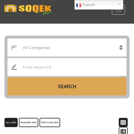
French
SEARCH
ALL ADS
RANDOM ADS
POPULAR ADS