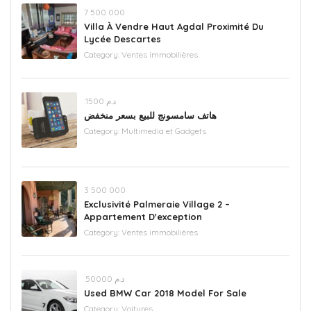
‪7 500 000‬
Villa À Vendre Haut Agdal Proximité Du
Lycée Descartes
Category:
Ventes immobilières
.د.م 1500
هاتف سامسونج للبيع بسعر منخفض
Category:
Multimedia et Gadgets
‪3 500 000
Exclusivité Palmeraie Village 2 –
Appartement D'exception
Category:
Ventes immobilières
.د.م 50000
Used BMW Car 2018 Model For Sale
Category:
Voitures