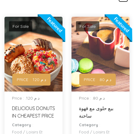
Featured
Featured
For Sale
For Sale
PRICE : .د.م 80
PRICE : .د.م 120
Price : .د.م 80
Price : .د.م 120
DELICIOUS DONUTS
بيع حلوى مع قهوة
IN CHEAPEST PRICE
ساخنة
Category
:
Category
:
Food
/
Loisirs Et
Food
/
Loisirs Et