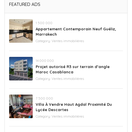
FEATURED ADS
‪1 500 000
Appartement Contemporain Neuf Guéliz,
Marrakech
Category:
Ventes immobilières
14 000 000
Projet autorisé R3 sur terrain d’angle
Maroc Casablanca
Category:
Ventes immobilières
‪7 500 000‬
Villa À Vendre Haut Agdal Proximité Du
Lycée Descartes
Category:
Ventes immobilières