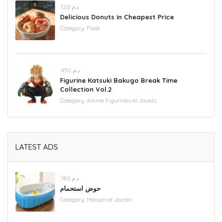
.د.م 120
Delicious Donuts in Cheapest Price
Category:
Food
.د.م 450
Figurine Katsuki Bakugo Break Time
Collection Vol.2
Category:
Anime Figurines et Jouets
LATEST ADS
.د.م 180
حوض استحمام
Category:
Maison et Jardin