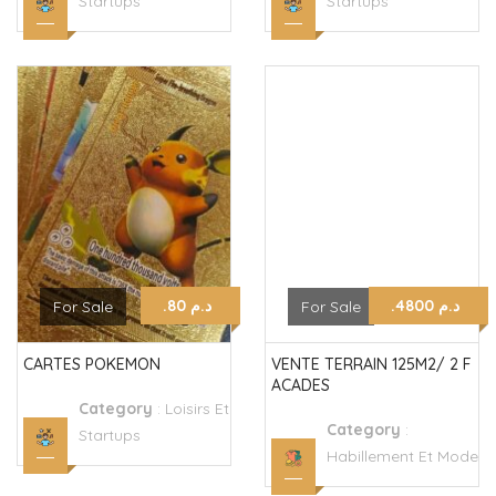
Startups
Startups
.د.م 4800
.د.م 80
For Sale
For Sale
CARTES POKEMON
VENTE TERRAIN 125M2/ 2 F
ACADES
Category
:
Loisirs Et
Category
:
Startups
Habillement Et Mode