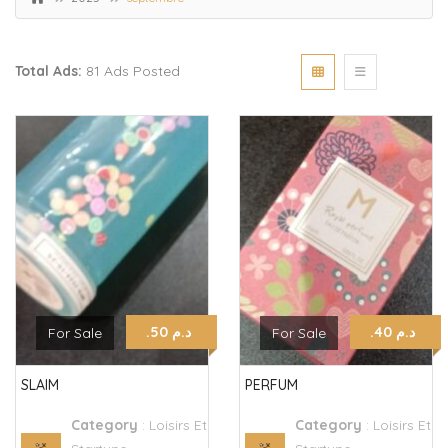
Total Ads:
81 Ads Posted
.د.م 40
.د.م 50
For Sale
For Sale
SLAIM
PERFUM
Category
:
Loisirs Et
Category
:
Loisirs Et