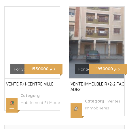
.د.م 1950000
.د.م 1550000
For Sale
For Sale
VENTE R+1-CENTRE VILLE
VENTE IMMEUBLE R+2-2 FAC
ADES
Category
:
Category
:
Ventes
Habillement Et Mode
Immobilières