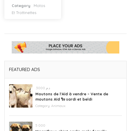
Category
:
Motos
Et Trottinettes
FEATURED ADS
.د.م 3000
Moutons de l'Aïd à vendre – Vente de
moutons Aïd 🐑 sardi et beldi
Category:
Animaux
5 000