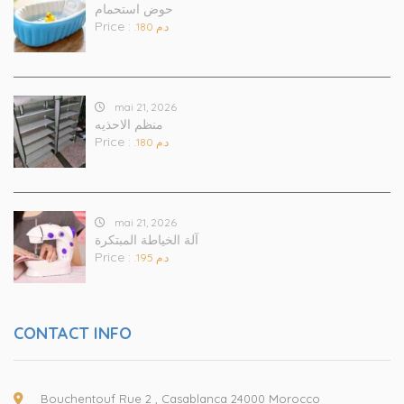
حوض استحمام
Price :
.د.م 180
mai 21, 2026
منظم الاحذيه
Price :
.د.م 180
mai 21, 2026
آلة الخياطة المبتكرة
Price :
.د.م 195
CONTACT INFO
Bouchentouf Rue 2 , Casablanca 24000 Morocco