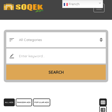
French
SEARCH
ALL ADS
RANDOM ADS
POPULAR ADS