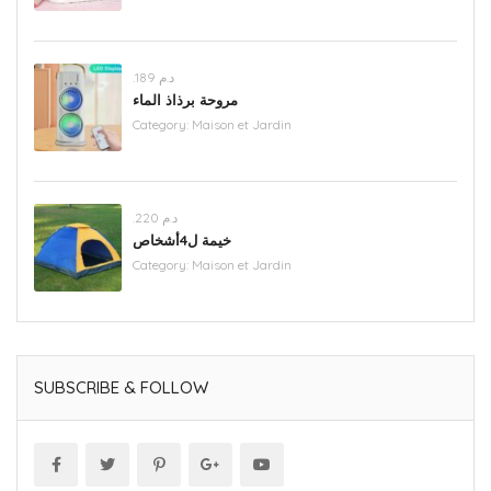
.د.م 189
مروحة برذاذ الماء
Category:
Maison et Jardin
.د.م 220
خيمة ل4أشخاص
Category:
Maison et Jardin
SUBSCRIBE & FOLLOW