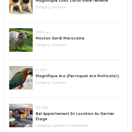
Magnifique chiot carlin male femelle
Category:
Animaux
.د.م 3000
Mouton Sardi Marocaine
Category:
Animaux
21 000
Magnifique Ara (Perroquet Ara Multicolor)
Category:
Animaux
30 000
Bel Appartement En Location Au Dernier
Étage
Category:
Locations Immobilières