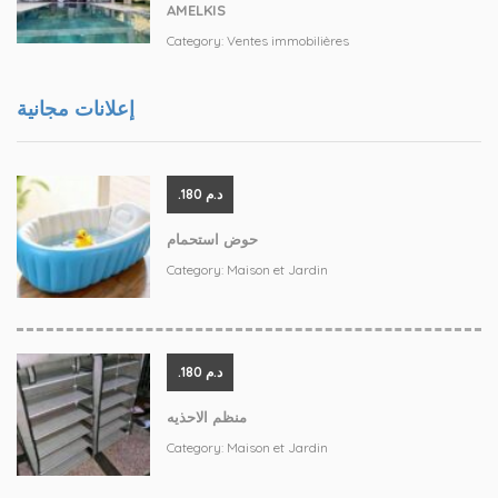
AMELKIS
Category:
Ventes immobilières
إعلانات مجانية
.د.م 180
حوض استحمام
Category:
Maison et Jardin
.د.م 180
منظم الاحذيه
Category:
Maison et Jardin