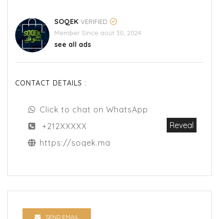
SOQEK
VERIFIED
Member Since août 30, 2024
see all ads
CONTACT DETAILS :
Click to chat on WhatsApp
Reveal
+212XXXXX
https://soqek.ma
SEND EMAIL