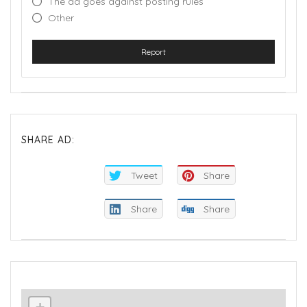
The ad goes against posting rules
Other
Report
SHARE AD:
Tweet
Share
Share
Share