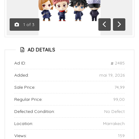
1
of
3
Previous
Next
AD DETAILS
Ad ID:
2485
Added:
mai 19, 2026
Sale Price:
74,99
Regular Price:
99,00
Defected Condition:
No Defect
Location:
Marrakech
Views:
159