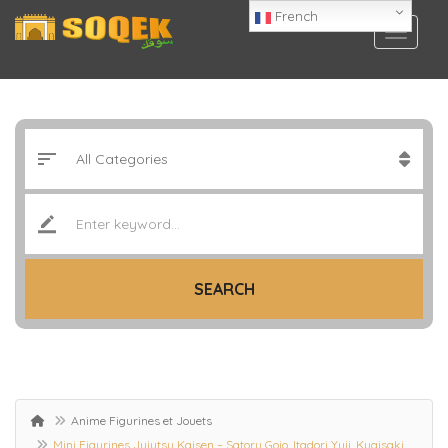
French
SEARCH
Anime Figurines et Jouets
Mini Figurines Jujutsu Kaisen – Satoru Gojo, Itadori Yuji, Kugisaki