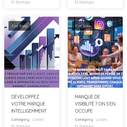
Et Startups
Et Startups
For Sale
For Sale
DÉVELOPPEZ
MANQUE DE
VOTRE MARQUE
VISIBILITÉ ? ON S’EN
INTELLIGEMMENT
OCCUPE
Category
:
Loisirs
Category
:
Loisirs
Et Startups
Et Startups