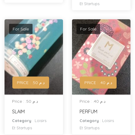
Et Startups
For Sale
For Sale
PRICE : .د.م 40
PRICE : .د.م 50
Price : .د.م 40
Price : .د.م 50
SLAIM
PERFUM
Category
:
Loisirs
Category
:
Loisirs
Et Startups
Et Startups