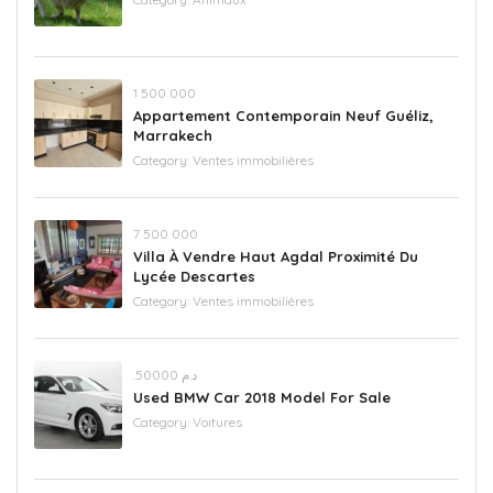
‪1 500 000
Appartement Contemporain Neuf Guéliz,
Marrakech
Category:
Ventes immobilières
‪7 500 000‬
Villa À Vendre Haut Agdal Proximité Du
Lycée Descartes
Category:
Ventes immobilières
.د.م 50000
Used BMW Car 2018 Model For Sale
Category:
Voitures