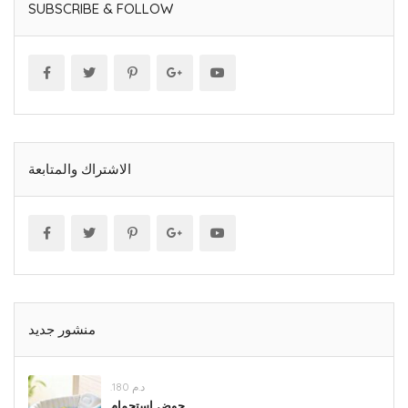
SUBSCRIBE & FOLLOW
الاشتراك والمتابعة
منشور جديد
.د.م 180
حوض استحمام