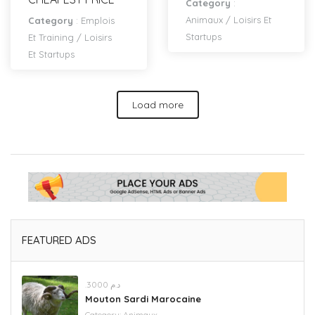
Category
:
Animaux
/
Loisirs Et
Category
:
Emplois
Startups
Et Training
/
Loisirs
Et Startups
Load more
FEATURED ADS
.د.م 3000
Mouton Sardi Marocaine
Category:
Animaux