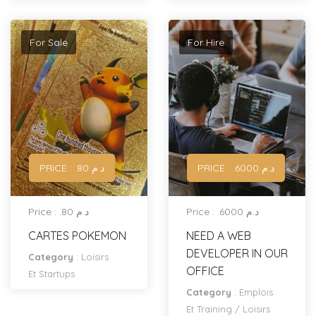
For Sale
For Hire
PRICE : .د.م 6000
PRICE : .د.م 80
Price : .د.م 6000
Price : .د.م 80
CARTES POKEMON
NEED A WEB
DEVELOPER IN OUR
Category
:
Loisirs
OFFICE
Et Startups
Category
:
Emplois
Et Training
/
Loisirs