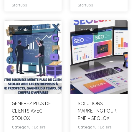
Startups
Startups
For Sale
For Sale
GÉNÉREZ PLUS DE
SOLUTIONS
CLIENTS AVEC
MARKETING POUR
SEOLOX
PME – SEOLOX
Category
:
Loisirs
Category
:
Loisirs