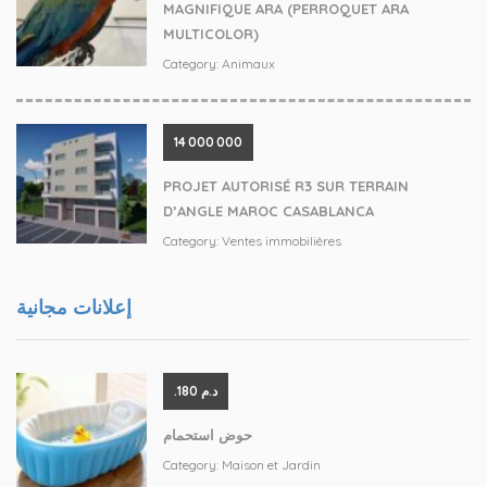
MAGNIFIQUE ARA (PERROQUET ARA
MULTICOLOR)
Category:
Animaux
14 000 000
PROJET AUTORISÉ R3 SUR TERRAIN
D’ANGLE MAROC CASABLANCA
Category:
Ventes immobilières
إعلانات مجانية
.د.م 180
حوض استحمام
Category:
Maison et Jardin