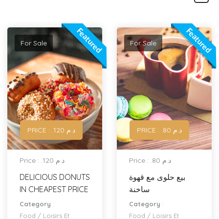
Featured
Featured
For Sale
For Sale
PRICE : .د.م 80
PRICE : .د.م 120
Price : .د.م 80
Price : .د.م 120
DELICIOUS DONUTS
بيع حلوى مع قهوة
IN CHEAPEST PRICE
ساخنة
Category
:
Category
:
Food
/
Loisirs Et
Food
/
Loisirs Et