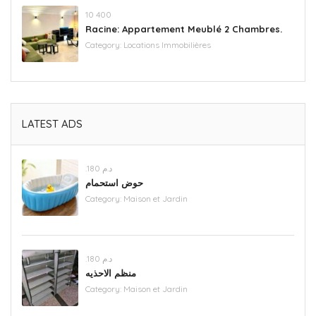
‪10 400
Racine: Appartement Meublé 2 Chambres.
Category:
Locations Immobilières
LATEST ADS
.د.م 180
حوض استحمام
Category:
Maison et Jardin
.د.م 180
منظم الاحذيه
Category:
Maison et Jardin