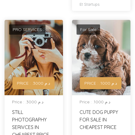
Et Startups
PRO SERVICES
For Sale
PRICE : .د.م 1000
PRICE : .د.م 3000
Price : .د.م 1000
Price : .د.م 3000
STILL
CUTE DOG PUPPY
PHOTOGRAPHY
FOR SALE IN
SERIVCES IN
CHEAPEST PRICE
CHEAPEST PRICE