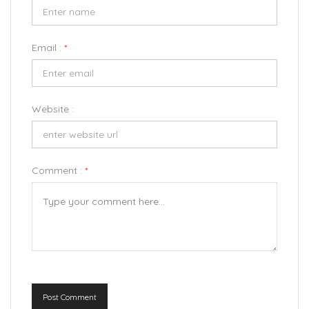
Email :
*
Website :
Comment :
*
Post Comment