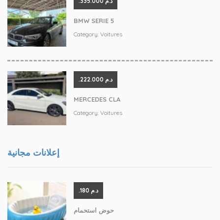
.د.م 335.000
BMW SERIE 5
Category:
Voitures
.د.م 222.000
MERCEDES CLA
Category:
Voitures
إعلانات مجانية
.د.م 180
حوض استحمام