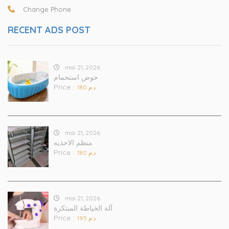
Change Phone
RECENT ADS POST
mai 21, 2026
حوض استحمام
Price :
.د.م 180
mai 21, 2026
منظم الاحذيه
Price :
.د.م 180
mai 21, 2026
آلة الخياطة المبتكرة
Price :
.د.م 195