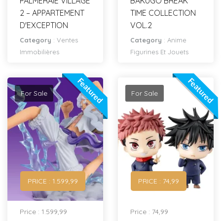
PALMERAIE VILLAGE
BAKUGO BREAK
2 – APPARTEMENT
TIME COLLECTION
D'EXCEPTION
VOL.2
Category
:
Ventes
Category
:
Anime
Immobilières
Figurines Et Jouets
Featured
Featured
For Sale
For Sale
PRICE : 1.599,99
PRICE : 74,99
Price : 1.599,99
Price : 74,99