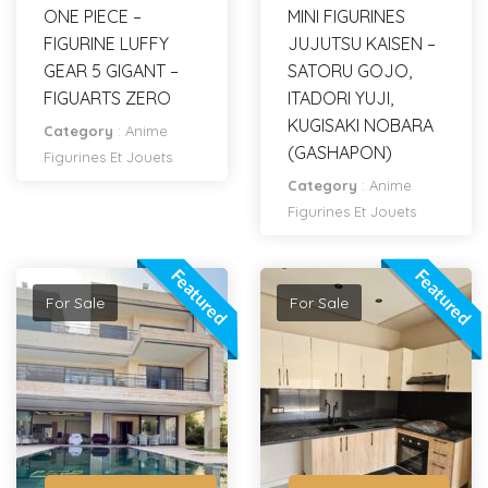
ONE PIECE –
MINI FIGURINES
FIGURINE LUFFY
JUJUTSU KAISEN –
GEAR 5 GIGANT –
SATORU GOJO,
FIGUARTS ZERO
ITADORI YUJI,
KUGISAKI NOBARA
Category
:
Anime
(GASHAPON)
Figurines Et Jouets
Category
:
Anime
Figurines Et Jouets
Featured
Featured
For Sale
For Sale