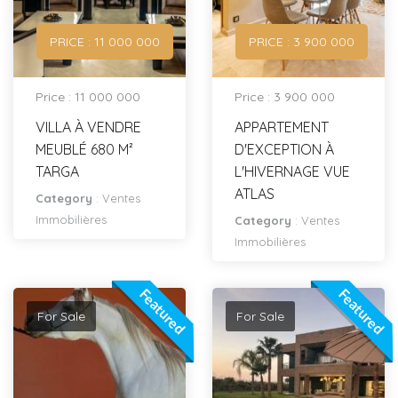
PRICE : ‪11 000 000
PRICE : 3 900 000
Price : ‪11 000 000
Price : 3 900 000
VILLA À VENDRE
APPARTEMENT
MEUBLÉ 680 M²
D'EXCEPTION À
TARGA
L'HIVERNAGE VUE
ATLAS
Category
:
Ventes
Immobilières
Category
:
Ventes
Immobilières
Featured
Featured
For Sale
For Sale