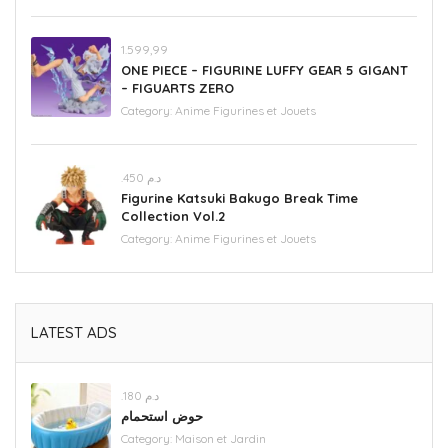
1.599,99
ONE PIECE – FIGURINE LUFFY GEAR 5 GIGANT
– FIGUARTS ZERO
Category:
Anime Figurines et Jouets
.د.م 450
Figurine Katsuki Bakugo Break Time
Collection Vol.2
Category:
Anime Figurines et Jouets
LATEST ADS
.د.م 180
حوض استحمام
Category:
Maison et Jardin