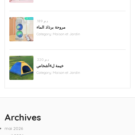
.د.م 189
مروحة برذاذ الماء
Category:
Maison et Jardin
.د.م 220
خيمة ل4أشخاص
Category:
Maison et Jardin
Archives
mai 2026