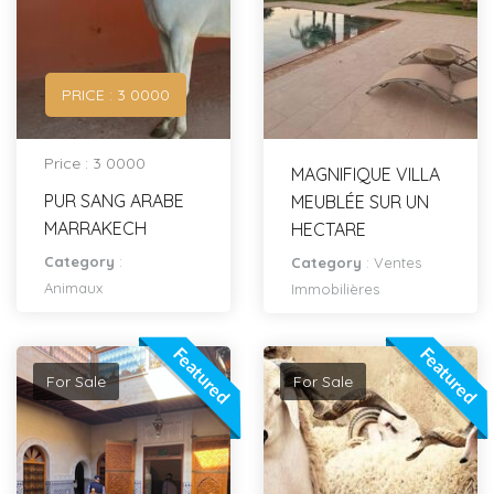
PRICE : 3 0000
Price : 3 0000
MAGNIFIQUE VILLA
PUR SANG ARABE
MEUBLÉE SUR UN
MARRAKECH
HECTARE
Category
:
Category
:
Ventes
Animaux
Immobilières
Featured
Featured
For Sale
For Sale