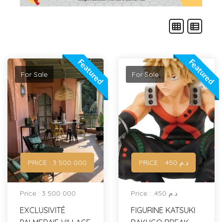
Featured
Featured
For Sale
For Sale
PRICE : ‪3 500 000
PRICE : .د.م 450
Price : ‪3 500 000
Price : .د.م 450
EXCLUSIVITÉ
FIGURINE KATSUKI