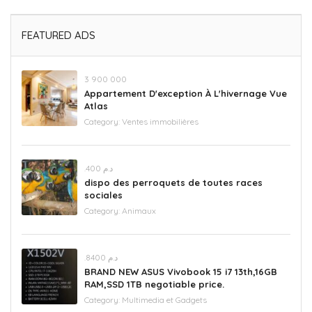
FEATURED ADS
3 900 000
Appartement D'exception À L'hivernage Vue
Atlas
Category:
Ventes immobilières
.د.م 400
dispo des perroquets de toutes races
sociales
Category:
Animaux
.د.م 8400
BRAND NEW ASUS Vivobook 15 i7 13th,16GB
RAM,SSD 1TB negotiable price.
Category:
Multimedia et Gadgets