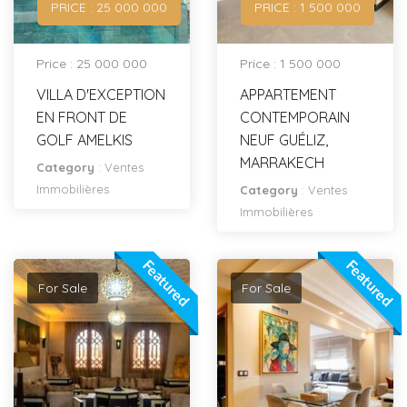
PRICE : ‪25 000 000
PRICE : ‪1 500 000
Price : ‪25 000 000
Price : ‪1 500 000
VILLA D'EXCEPTION
APPARTEMENT
EN FRONT DE
CONTEMPORAIN
GOLF AMELKIS
NEUF GUÉLIZ,
MARRAKECH
Category
:
Ventes
Immobilières
Category
:
Ventes
Immobilières
Featured
Featured
For Sale
For Sale