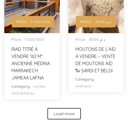
PRICE : 7 000 000
PRICE : .د.م 3000
Price : 7 000 000
Price : .د.م 3000
RIAD TITRÉ À
MOUTONS DE L'AÏD
VENDRE 162 M²
À VENDRE – VENTE
ANCIENNE MÉDINA
DE MOUTONS AÏD
MARRAKECH
🐑 SARDI ET BELDI
JAMEAA LAFNA
Category
:
Animaux
Category
:
Ventes
Immobilières
Load more