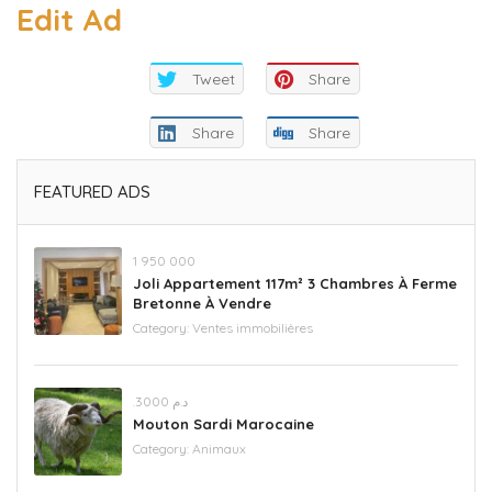
Edit Ad
Tweet
Share
Share
Share
FEATURED ADS
‪1 950 000‬
Joli Appartement 117m² 3 Chambres À Ferme
Bretonne À Vendre
Category:
Ventes immobilières
.د.م 3000
Mouton Sardi Marocaine
Category:
Animaux