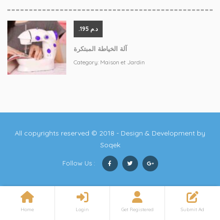
.د.م 195
آلة الخياطة المبتكرة
Category:
Maison et Jardin
All copyrights reserved © 2018 - Design & Development by
Soqek
Follow Us :
Home
Login
Get Registered
Submit Ad