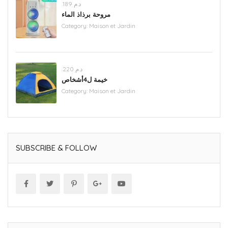
.د.م 189
مروحة برذاذ الماء
Category:
Maison et Jardin
.د.م 220
خيمة ل4أشخاص
Category:
Maison et Jardin
SUBSCRIBE & FOLLOW