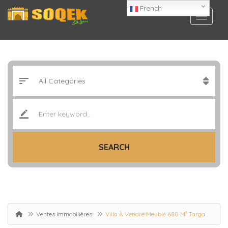
French
SEARCH
Ventes immobilières
Villa À Vendre Meublé 680 M² Targa