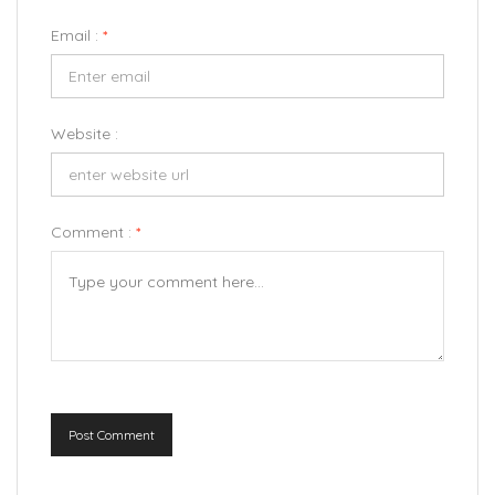
Email :
*
Website :
Comment :
*
Post Comment