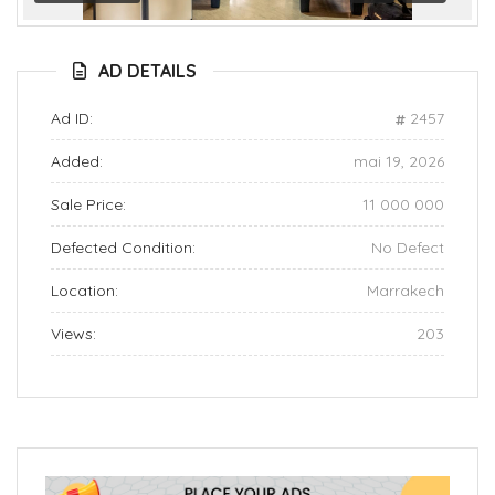
Previous
Next
AD DETAILS
Ad ID:
2457
Added:
mai 19, 2026
Sale Price:
‪11 000 000
Defected Condition:
No Defect
Location:
Marrakech
Views:
203