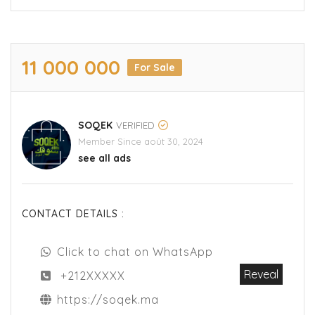
‪11 000 000
For Sale
SOQEK
VERIFIED
Member Since août 30, 2024
see all ads
CONTACT DETAILS :
Click to chat on WhatsApp
Reveal
+212XXXXX
https://soqek.ma