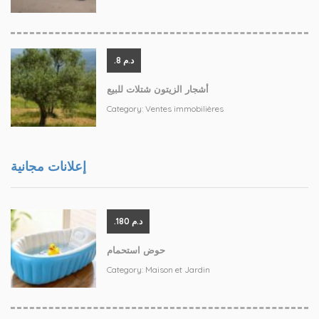
.د.م 8
أشجار الزيتون شتلات للبيع
Category:
Ventes immobilières
إعلانات مجانية
.د.م 180
حوض استحمام
Category:
Maison et Jardin