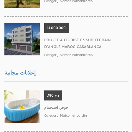
Category:
Ventes immobilières
14 000 000
PROJET AUTORISÉ R3 SUR TERRAIN
D’ANGLE MAROC CASABLANCA
Category:
Ventes immobilières
إعلانات مجانية
.د.م 180
حوض استحمام
Category:
Maison et Jardin