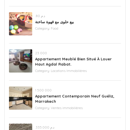
.د.م 80
بيع حلوى مع قهوة ساخنة
Category:
Food
23 000
Appartement Meublé Bien Situé À Louer
Haut Agdal Rabat.
Category:
Locations Immobilières
‪1 500 000
Appartement Contemporain Neuf Guéliz,
Marrakech
Category:
Ventes immobilières
.د.م 335.000