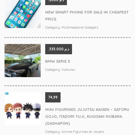
NEW SMART PHONE FOR SALE IN CHEAPEST
PRICE
Category:
Multimedia et Gadgets
.د.م 335.000
BMW SERIE 5
Category:
Voitures
74,99
MINI FIGURINES JUJUTSU KAISEN – SATORU
GOJO, ITADORI YUJI, KUGISAKI NOBARA
(GASHAPON)
Category:
Anime Figurines et Jouets