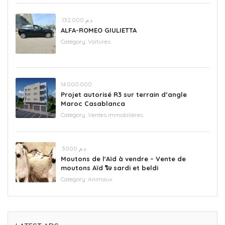
.د.م 132.000
ALFA-ROMEO GIULIETTA
Category:
Voitures
14 000 000
Projet autorisé R3 sur terrain d’angle
Maroc Casablanca
Category:
Ventes immobilières
.د.م 3000
Moutons de l'Aïd à vendre – Vente de
moutons Aïd 🐑 sardi et beldi
Category:
Animaux