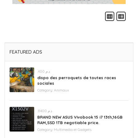
FEATURED ADS
.د.م 400
dispo des perroquets de toutes races
sociales
Category:
Animaux
.د.م 8400
BRAND NEW ASUS Vivobook 15 i7 13th,16GB
RAM,SSD 1TB negotiable price.
Category:
Multimedia et Gadgets