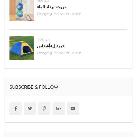
.د.م 189
مروحة برذاذ الماء
Category:
Maison et Jardin
.د.م 220
خيمة ل4أشخاص
Category:
Maison et Jardin
SUBSCRIBE & FOLLOW