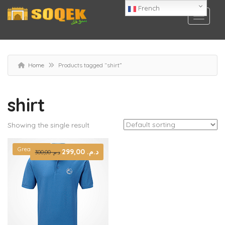
French
Home
Products tagged “shirt”
shirt
Showing the single result
Great Deal
Original
299,00
د.م.
Current
300,00
د.م.
price
price
was:
is:
د.م. 299,00.
د.م. 300,00.