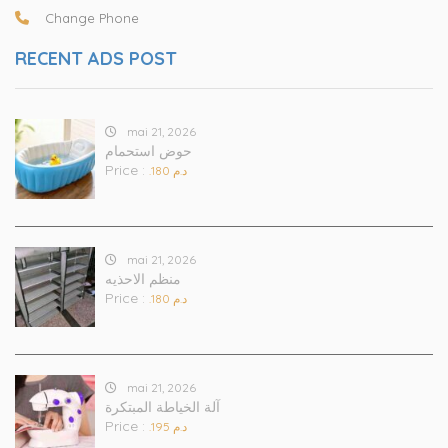
Change Phone
RECENT ADS POST
mai 21, 2026
حوض استحمام
Price :
.د.م 180
mai 21, 2026
منظم الاحذيه
Price :
.د.م 180
mai 21, 2026
آلة الخياطة المبتكرة
Price :
.د.م 195