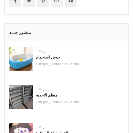
منشور جديد
.د.م 180
حوض استحمام
Category:
Maison et Jardin
.د.م 180
منظم الاحذيه
Category:
Maison et Jardin
.د.م 195