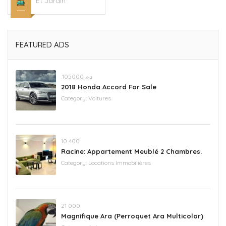
Et Jardin
FEATURED ADS
.د.م 105000
2018 Honda Accord For Sale
Category:
Voitures
‪10 400
Racine: Appartement Meublé 2 Chambres.
Category:
Locations Immobilières
21 000
Magnifique Ara (Perroquet Ara Multicolor)