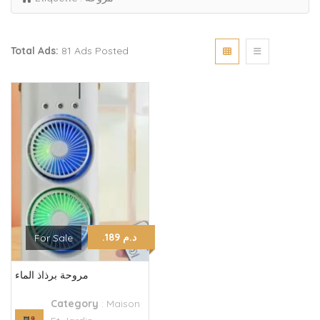
Total Ads:
81 Ads Posted
.د.م 189
For Sale
مروحة برذاذ الماء
Category
:
Maison