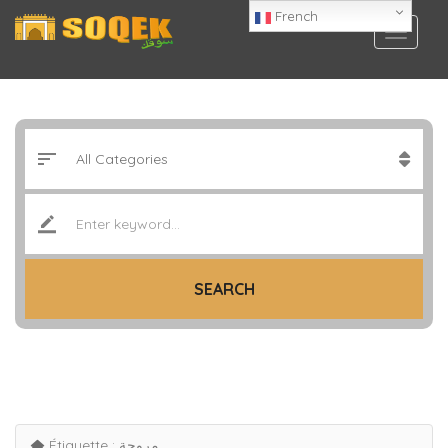
French
SEARCH
Étiquette :
مروحة