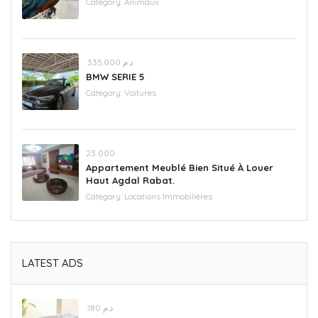
Category:
Animaux
.د.م 335.000
BMW SERIE 5
Category:
Voitures
23 000
Appartement Meublé Bien Situé À Louer
Haut Agdal Rabat.
Category:
Locations Immobilières
LATEST ADS
.د.م 180