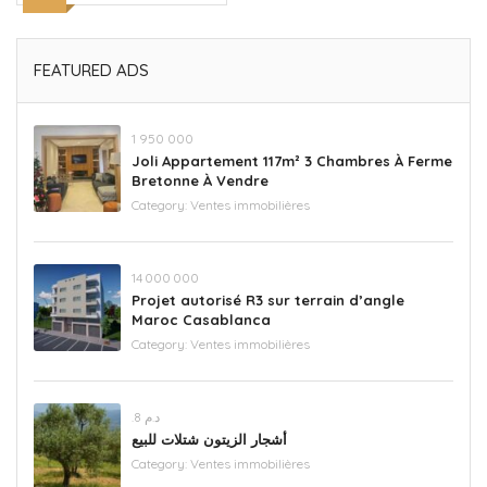
FEATURED ADS
‪1 950 000‬
Joli Appartement 117m² 3 Chambres À Ferme
Bretonne À Vendre
Category:
Ventes immobilières
14 000 000
Projet autorisé R3 sur terrain d’angle
Maroc Casablanca
Category:
Ventes immobilières
.د.م 8
أشجار الزيتون شتلات للبيع
Category:
Ventes immobilières