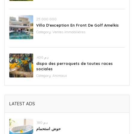
‪25 000 000
Villa D'exception En Front De Golf Amelkis
Category:
Ventes immobilières
.د.م 400
dispo des perroquets de toutes races
sociales
Category:
Animaux
LATEST ADS
.د.م 180
حوض استحمام