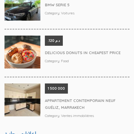
BMW SERIE 5
Category:
Voitures
.د.م 120
DELICIOUS DONUTS IN CHEAPEST PRICE
Category:
Food
‪1 500 000
APPARTEMENT CONTEMPORAIN NEUF
GUÉLIZ, MARRAKECH
Category:
Ventes immobilières
إعلانات مجانية