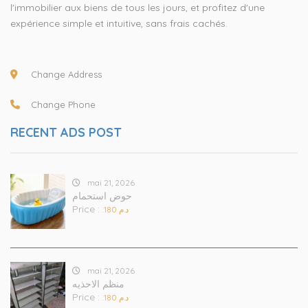
l'immobilier aux biens de tous les jours, et profitez d'une
expérience simple et intuitive, sans frais cachés.
Change Address
Change Phone
RECENT ADS POST
mai 21, 2026
حوض استحمام
Price :
.د.م 180
mai 21, 2026
منظم الاحذيه
Price :
.د.م 180