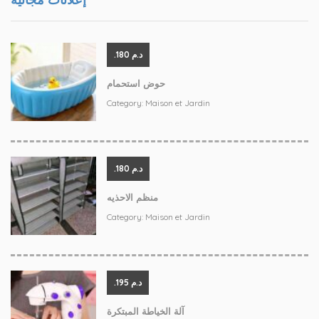
.د.م 180
حوض استحمام
Category:
Maison et Jardin
.د.م 180
منظم الاحذيه
Category:
Maison et Jardin
.د.م 195
آلة الخياطة المبتكرة