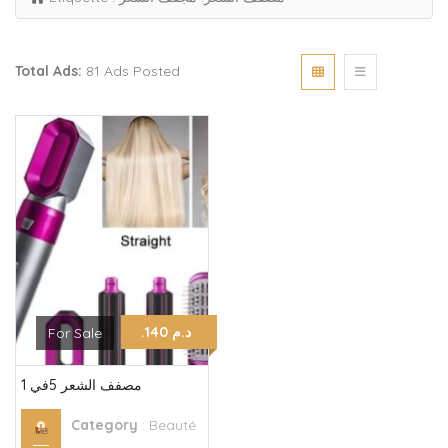
Total Ads:
81 Ads Posted
.د.م 140
For Sale
مصفف الشعر 5في 1
Category
:
Beauté