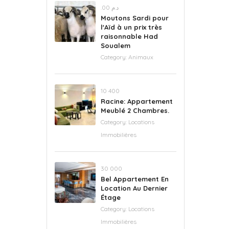
.د.م 00
Moutons Sardi pour
l'Aïd à un prix très
raisonnable Had
Soualem
Category:
Animaux
‪10 400
Racine: Appartement
Meublé 2 Chambres.
Category:
Locations
Immobilières
30 000
Bel Appartement En
Location Au Dernier
Étage
Category:
Locations
Immobilières