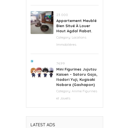
23 000
Appartement Meublé
Bien Situé À Louer
Haut Agdal Rabat.
Category:
Locations
Immobilières
74,99
Mini Figurines Jujutsu
Kaisen – Satoru Gojo,
Itadori Yuji, Kugisaki
Nobara (Gashapon)
Category:
Anime Figurines
et Jouets
LATEST ADS