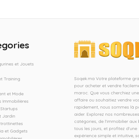
egories
gurines et Jouets
Soqek.ma Votre plateforme gra
t Training
pour acheter et vendre facilem
maroc. Que vous cherchiez un
ent et Mode
affaire ou souhaitiez vendre vos
s Immobilières
rapidement, nous sommes là p
t Startups
aider. Explorez nos nombreuse
t Jardin
catégories, de l'immobilier aux
trottinettes
tous les jours, et profitez d'une
ia et Gadgets
expérience simple et intuitive, s
mmobilières