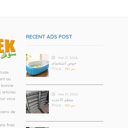
RECENT ADS POST
mai 21, 2026
حوض استحمام
Price :
.د.م 180
tuite
ent au
e bonne
 articles
mai 21, 2026
our vous
منظم الاحذيه
Price :
s
.د.م 180
 biens de
ans frais